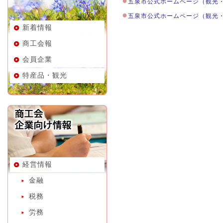
●
五泉市公式ホームページ（観光
●
五泉市公式ホームページ（観光
新着情報
商工会報
会員企業
特産品・観光
経営情報
金融
税務
労務