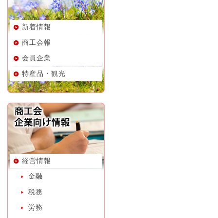
新着情報
商工会報
会員企業
特産品・観光
経営情報
金融
税務
労務