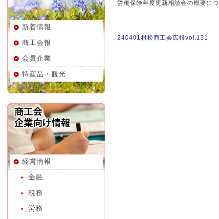
労働保険年度更新相談会の概要につ
新着情報
240401村松商工会広報vol.131
商工会報
会員企業
特産品・観光
経営情報
金融
税務
労務