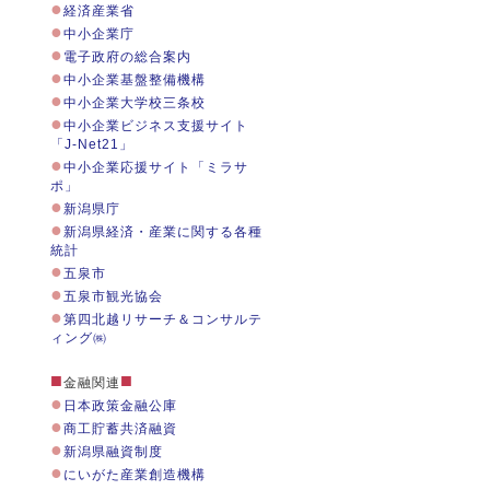
●
経済産業省
●
中小企業庁
●
電子政府の総合案内
●
中小企業基盤整備機構
●
中小企業大学校三条校
●
中小企業ビジネス支援サイト
「J-Net21」
●
中小企業応援サイト「ミラサ
ポ」
●
新潟県庁
●
新潟県経済・産業に関する各種
統計
●
五泉市
●
五泉市観光協会
●
第四北越リサーチ＆コンサルテ
ィング㈱
■
■
金融関連
●
日本政策金融公庫
●
商工貯蓄共済融資
●
新潟県融資制度
●
にいがた産業創造機構