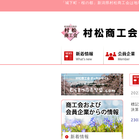
「城下町・桜の都」新潟県村松商工会は地
202
標記
決算
23
新着情報