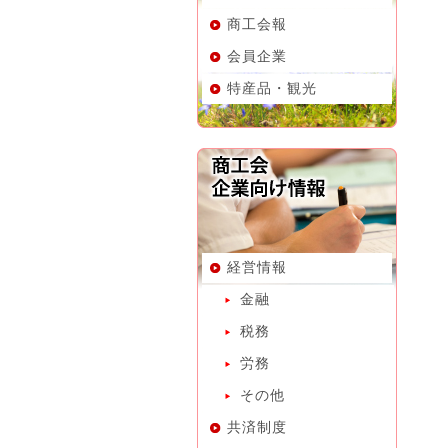
商工会報
会員企業
特産品・観光
経営情報
金融
税務
労務
その他
共済制度