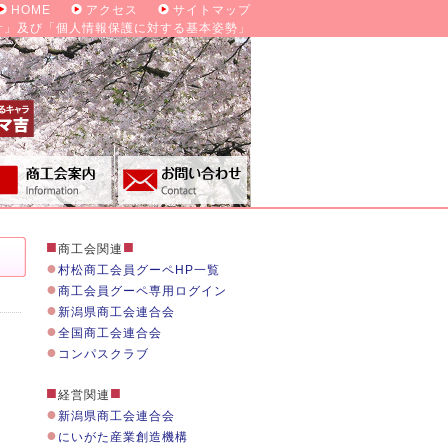
HOME
アクセス
サイトマップ
針」及び「個人情報保護に対する基本姿勢」
■
■
商工会関連
●
村松商工会員グーペHP一覧
●
商工会員グーペ専用ログイン
●
新潟県商工会連合会
●
全国商工会連合会
●
コンパスクラブ
■
■
経営関連
●
新潟県商工会連合会
●
にいがた産業創造機構