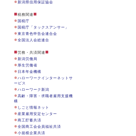
●
新潟県信用保証協会
■
■
税務関連
●
国税庁
●
国税庁「タックスアンサー」
●
東京青色申告会連合会
●
全国法人会総連合
■
■
労務・共済関連
●
新潟労働局
●
厚生労働省
●
日本年金機構
●
ハローワークインターネットサ
ービス
●
ハローワーク新潟
●
高齢・障害・求職者雇用支援機
構
●
しごと情報ネット
●
産業雇用安定センター
●
商工貯蓄共済
●
全国商工会会員福祉共済
●
小規模企業共済