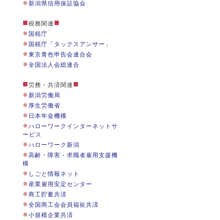
●
新潟県信用保証協会
■
■
税務関連
●
国税庁
●
国税庁「タックスアンサー」
●
東京青色申告会連合会
●
全国法人会総連合
■
■
労務・共済関連
●
新潟労働局
●
厚生労働省
●
日本年金機構
●
ハローワークインターネットサ
ービス
●
ハローワーク新潟
●
高齢・障害・求職者雇用支援機
構
●
しごと情報ネット
●
産業雇用安定センター
●
商工貯蓄共済
●
全国商工会会員福祉共済
●
小規模企業共済