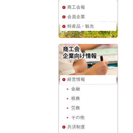
商工会報
会員企業
特産品・観光
経営情報
金融
税務
労務
その他
共済制度