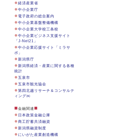
●
経済産業省
●
中小企業庁
●
電子政府の総合案内
●
中小企業基盤整備機構
●
中小企業大学校三条校
●
中小企業ビジネス支援サイト
「J-Net21」
●
中小企業応援サイト「ミラサ
ポ」
●
新潟県庁
●
新潟県経済・産業に関する各種
統計
●
五泉市
●
五泉市観光協会
●
第四北越リサーチ＆コンサルテ
ィング㈱
■
■
金融関連
●
日本政策金融公庫
●
商工貯蓄共済融資
●
新潟県融資制度
●
にいがた産業創造機構