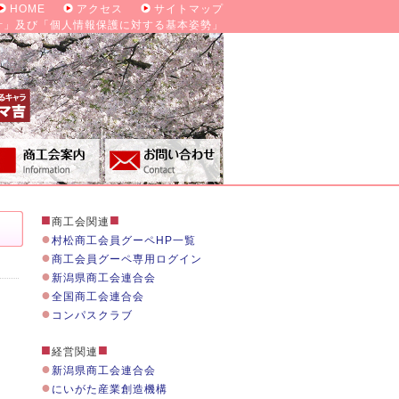
HOME
アクセス
サイトマップ
針」及び「個人情報保護に対する基本姿勢」
■
■
商工会関連
●
村松商工会員グーペHP一覧
●
商工会員グーペ専用ログイン
●
新潟県商工会連合会
●
全国商工会連合会
●
コンパスクラブ
■
■
経営関連
●
新潟県商工会連合会
●
にいがた産業創造機構