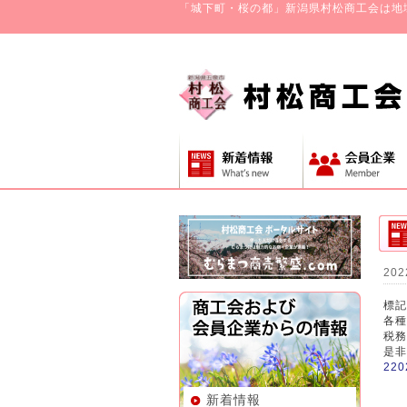
「城下町・桜の都」新潟県村松商工会は地
202
標記
各種
税務
是非
22
新着情報