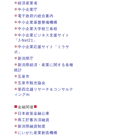
●
経済産業省
●
中小企業庁
●
電子政府の総合案内
●
中小企業基盤整備機構
●
中小企業大学校三条校
●
中小企業ビジネス支援サイト
「J-Net21」
●
中小企業応援サイト「ミラサ
ポ」
●
新潟県庁
●
新潟県経済・産業に関する各種
統計
●
五泉市
●
五泉市観光協会
●
第四北越リサーチ＆コンサルテ
ィング㈱
■
■
金融関連
●
日本政策金融公庫
●
商工貯蓄共済融資
●
新潟県融資制度
●
にいがた産業創造機構