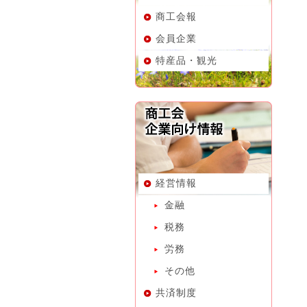
商工会報
会員企業
特産品・観光
経営情報
金融
税務
労務
その他
共済制度