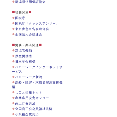
●
新潟県信用保証協会
■
■
税務関連
●
国税庁
●
国税庁「タックスアンサー」
●
東京青色申告会連合会
●
全国法人会総連合
■
■
労務・共済関連
●
新潟労働局
●
厚生労働省
●
日本年金機構
●
ハローワークインターネットサ
ービス
●
ハローワーク新潟
●
高齢・障害・求職者雇用支援機
構
●
しごと情報ネット
●
産業雇用安定センター
●
商工貯蓄共済
●
全国商工会会員福祉共済
●
小規模企業共済