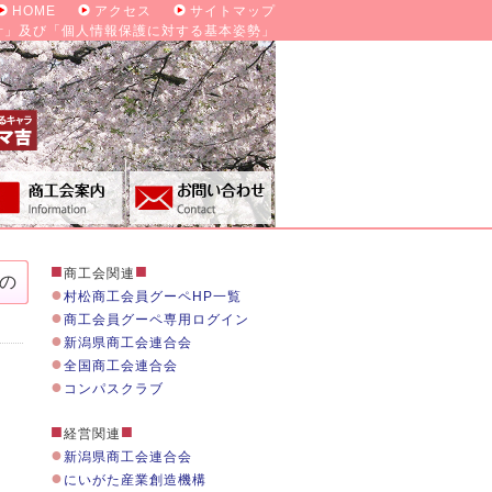
HOME
アクセス
サイトマップ
針」及び「個人情報保護に対する基本姿勢」
■
■
商工会関連
の
●
村松商工会員グーペHP一覧
●
商工会員グーペ専用ログイン
●
新潟県商工会連合会
●
全国商工会連合会
●
コンパスクラブ
■
■
経営関連
●
新潟県商工会連合会
●
にいがた産業創造機構