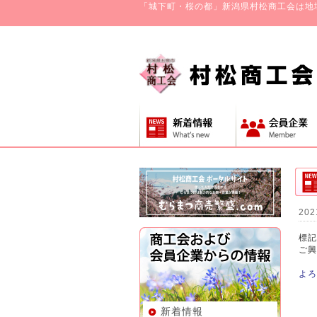
「城下町・桜の都」新潟県村松商工会は地
202
標記
ご興
よろ
新着情報