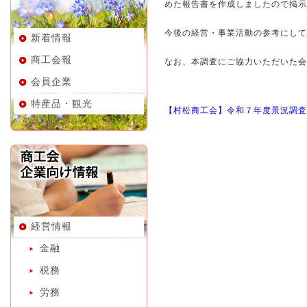
めた報告書を作成しましたので掲示
今後の経営・事業活動の参考にして
新着情報
商工会報
なお、本調査にご協力いただいた会
会員企業
特産品・観光
【村松商工会】令和７年度景況調査
経営情報
金融
税務
労務