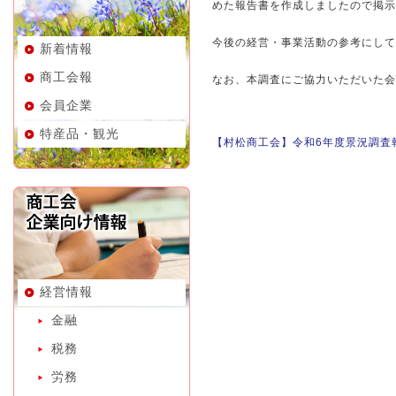
めた報告書を作成しましたので掲示
今後の経営・事業活動の参考にして
新着情報
商工会報
なお、本調査にご協力いただいた会
会員企業
特産品・観光
【村松商工会】令和6年度景況調査
経営情報
金融
税務
労務