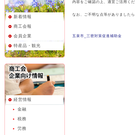
内容をご確認の上、適宜ご活用くだ
なお、ご不明な点等がありましたら
新着情報
商工会報
会員企業
五泉市_三密対策促進補助金
特産品・観光
経営情報
金融
税務
労務