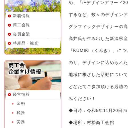
め、「iFデザインアワード2
するなど、数々のデザインア
新着情報
商工会報
グラフィックデザイナーの高
会員企業
高井氏が生み出した新潟県産
特産品・観光
『KUMIKI（くみき）』に
のり、デザインに込められた
地域に根ざした活動について
どなたでご参加頂ける必聴の
経営情報
みください！
金融
◆日時：令和5年11月20日㈪
税務
労務
◆場所：村松商工会館