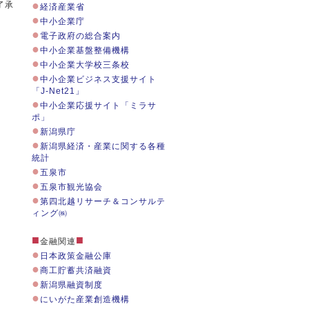
●
了承
経済産業省
●
中小企業庁
●
電子政府の総合案内
●
中小企業基盤整備機構
●
中小企業大学校三条校
●
中小企業ビジネス支援サイト
「J-Net21」
●
中小企業応援サイト「ミラサ
ポ」
●
新潟県庁
●
新潟県経済・産業に関する各種
統計
●
五泉市
●
五泉市観光協会
●
第四北越リサーチ＆コンサルテ
ィング㈱
■
■
金融関連
●
日本政策金融公庫
●
商工貯蓄共済融資
●
新潟県融資制度
●
にいがた産業創造機構