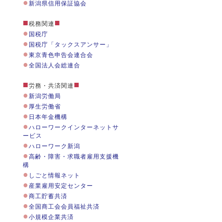
●
新潟県信用保証協会
■
■
税務関連
●
国税庁
●
国税庁「タックスアンサー」
●
東京青色申告会連合会
●
全国法人会総連合
■
■
労務・共済関連
●
新潟労働局
●
厚生労働省
●
日本年金機構
●
ハローワークインターネットサ
ービス
●
ハローワーク新潟
●
高齢・障害・求職者雇用支援機
構
●
しごと情報ネット
●
産業雇用安定センター
●
商工貯蓄共済
●
全国商工会会員福祉共済
●
小規模企業共済