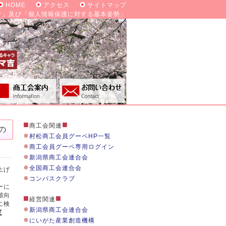
HOME
アクセス
サイトマップ
針」及び「個人情報保護に対する基本姿勢」
■
■
商工会関連
の
●
村松商工会員グーペHP一覧
●
商工会員グーペ専用ログイン
●
新潟県商工会連合会
●
全国商工会連合会
上げ
●
コンパスクラブ
ーに
傾向
■
■
経営関連
に検
●
新潟県商工会連合会
度
●
にいがた産業創造機構