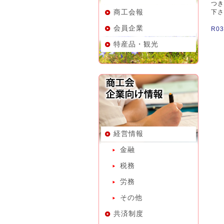
つき
商工会報
下さ
会員企業
R0
特産品・観光
経営情報
金融
税務
労務
その他
共済制度