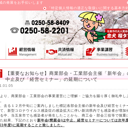
域の発展をお手伝いします
「特定個人情報の適正な取扱いに関する基本方
【重要なお知らせ】商業部会・工業部会主催「新年会」
中止及び「経営セミナー」の延期について
1.01.05
より、商業部会・工業部会の事業運営にご理解・ご協力を賜り厚く御礼申し
。
、去る１２月中旬にご案内しました標記各部会主催の新年会及び経営セミナ
て、新型コロナウイルス感染症の感染拡大に伴い新潟県内でも感染者が増加
る中、当五泉市でも感染者が発生したことから、商工会・部会三役等で慎重
た結果、下記のとおり
新年会(懇親会)は中止、経営セミナーについては次年
和3年度)に延期することと致しました。