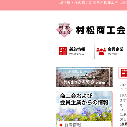
「城下町・桜の都」新潟県村松商工会は地
202
日頃
ます
さて
つい
にあ
討し
(令
新着情報