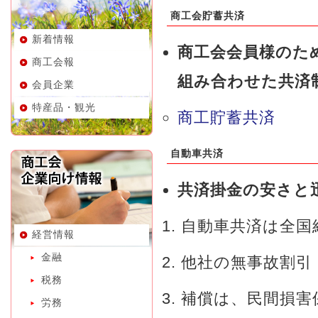
商工会貯蓄共済
新着情報
商工会会員様のた
商工会報
組み合わせた共済
会員企業
特産品・観光
商工貯蓄共済
自動車共済
共済掛金の安さと
自動車共済は全国
経営情報
金融
他社の無事故割引
税務
補償は、民間損害
労務