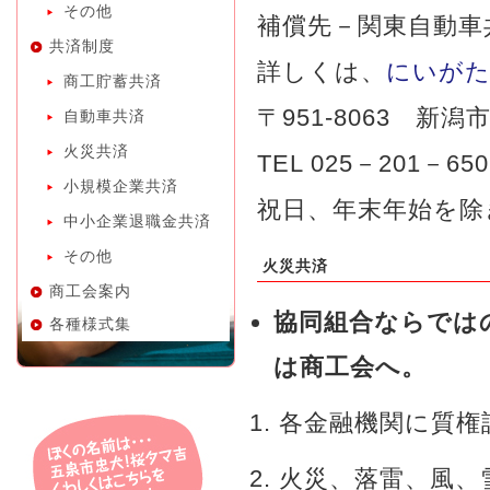
その他
補償先－関東自動車
共済制度
詳しくは、
にいがた
商工貯蓄共済
〒951-8063 新
自動車共済
火災共済
TEL 025－201－
小規模企業共済
祝日、年末年始を除
中小企業退職金共済
その他
火災共済
商工会案内
協同組合ならでは
各種様式集
は商工会へ。
各金融機関に質権
火災、落雷、風、