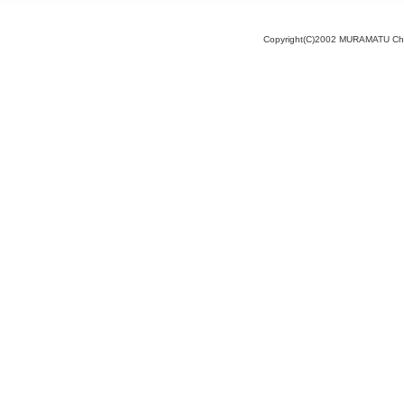
Copyright(C)2002 MURAMATU Chamb