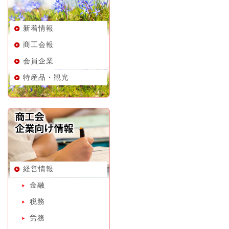
新着情報
商工会報
会員企業
特産品・観光
経営情報
金融
税務
労務