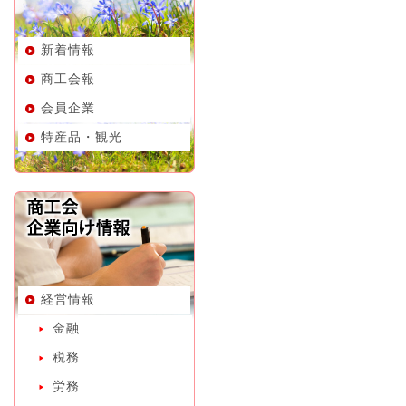
新着情報
商工会報
会員企業
特産品・観光
経営情報
金融
税務
労務