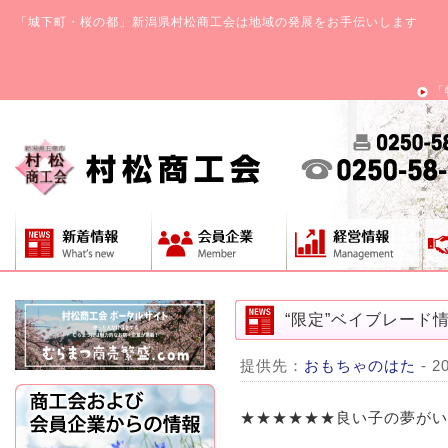
「城下町・桜の都」新潟県村松商工会は地域の発展をお手伝いします
「
“限定”ベイブレード
提供先：
おもちゃのはた
- 2
★★★★★★良い子の夢がい