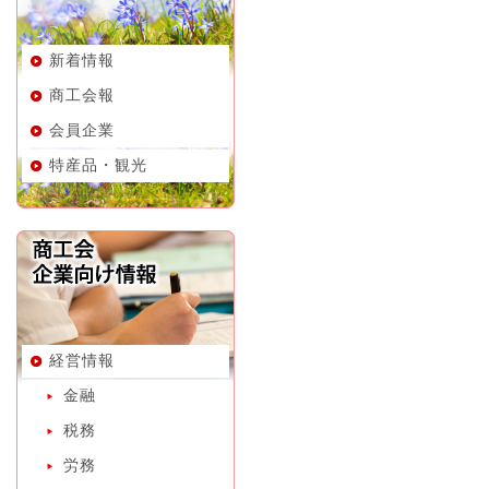
新着情報
商工会報
会員企業
特産品・観光
経営情報
金融
税務
労務