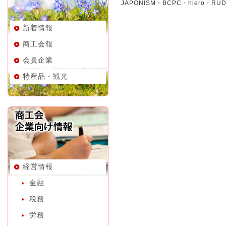
JAPONISM・BCPC・hiero・R
新着情報
商工会報
会員企業
特産品・観光
経営情報
金融
税務
労務