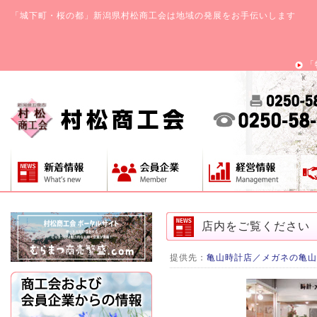
「城下町・桜の都」新潟県村松商工会は地域の発展をお手伝いします
「
店内をご覧ください
提供先：
亀山時計店／メガネの亀山