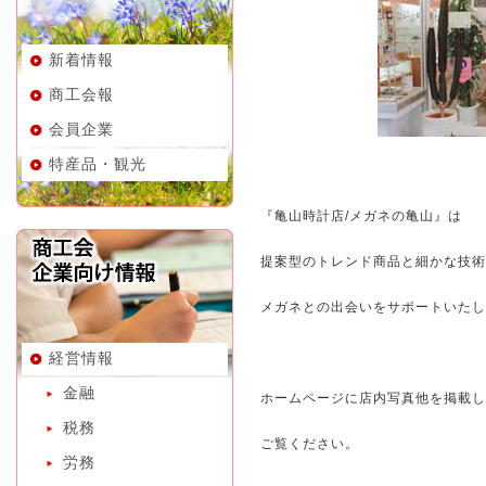
新着情報
商工会報
会員企業
特産品・観光
『亀山時計店/メガネの亀山』は
提案型のトレンド商品と細かな技術
メガネとの出会いをサポートいたし
経営情報
金融
ホームページに店内写真他を掲載し
税務
ご覧ください。
労務