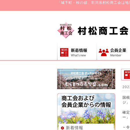
「城下町・桜の都」新潟県村松商工会は地
202
国税
ジ」
確定
ー」
～令
新着情報