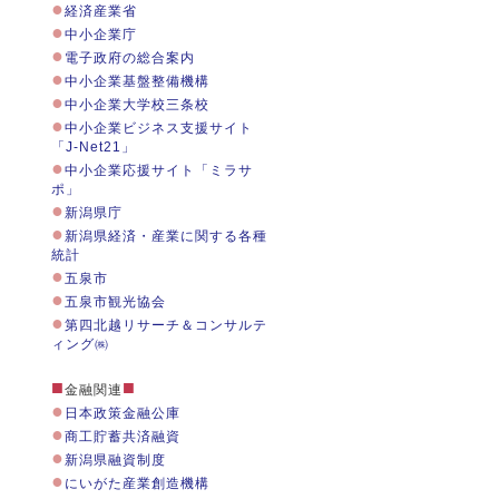
●
経済産業省
●
中小企業庁
●
電子政府の総合案内
●
中小企業基盤整備機構
●
中小企業大学校三条校
●
中小企業ビジネス支援サイト
「J-Net21」
●
中小企業応援サイト「ミラサ
ポ」
●
新潟県庁
●
新潟県経済・産業に関する各種
統計
●
五泉市
●
五泉市観光協会
●
第四北越リサーチ＆コンサルテ
ィング㈱
■
■
金融関連
●
日本政策金融公庫
●
商工貯蓄共済融資
●
新潟県融資制度
●
にいがた産業創造機構