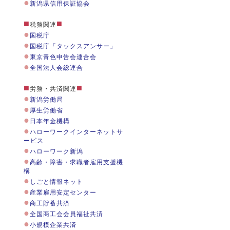
●
新潟県信用保証協会
■
■
税務関連
●
国税庁
●
国税庁「タックスアンサー」
●
東京青色申告会連合会
●
全国法人会総連合
■
■
労務・共済関連
●
新潟労働局
●
厚生労働省
●
日本年金機構
●
ハローワークインターネットサ
ービス
●
ハローワーク新潟
●
高齢・障害・求職者雇用支援機
構
●
しごと情報ネット
●
産業雇用安定センター
●
商工貯蓄共済
●
全国商工会会員福祉共済
●
小規模企業共済