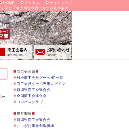
HOME
アクセス
サイトマップ
針」及び「個人情報保護に対する基本姿勢」
■
■
商工会関連
●
村松商工会員グーペHP一覧
●
商工会員グーペ専用ログイン
●
新潟県商工会連合会
●
全国商工会連合会
ペー
●
コンパスクラブ
ナ
■
■
経営関連
●
新潟県商工会連合会
●
にいがた産業創造機構