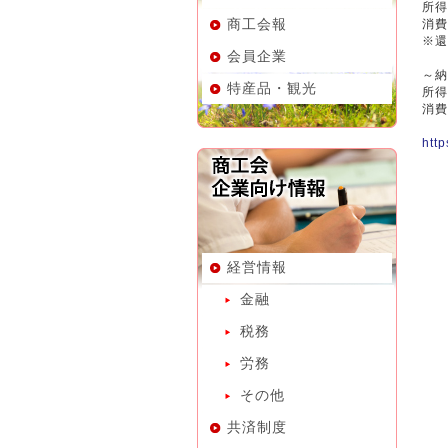
所得
商工会報
消費
※還
会員企業
～納
特産品・観光
所得
消費
http
経営情報
金融
税務
労務
その他
共済制度