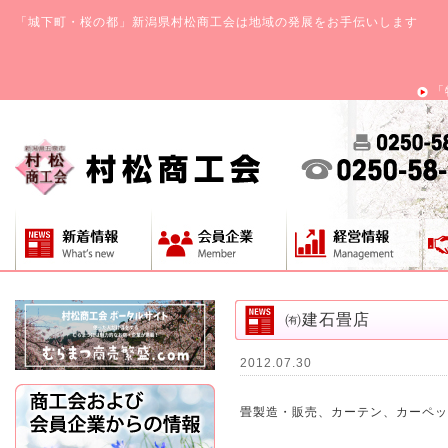
「城下町・桜の都」新潟県村松商工会は地域の発展をお手伝いします
「
㈲建石畳店
2012.07.30
畳製造・販売、カーテン、カーペッ