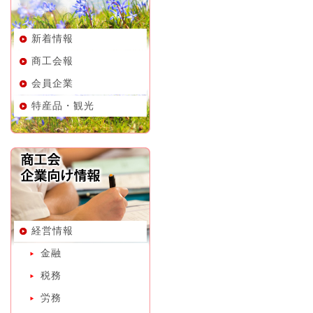
新着情報
商工会報
会員企業
特産品・観光
経営情報
金融
税務
労務