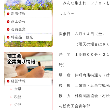
みんな集まれヨッチョレも
しょう～
新着情報
商工会報
会員企業
開催日 ８月１４日（金）
特産品・観光
（雨天の場合はさくらん
時 間 １９時００分～２１
時）
場 所 仲町商店街通り（徳
経営情報
後 援 五泉市・五泉市観光
金融
協 力 村松民謡協会・村松
税務
労務
村松商工会青年部