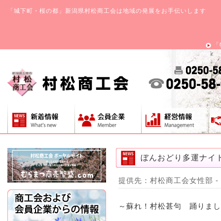
「城下町・桜の都」新潟県村松商工会は地域の発展をお手伝いします
「
ぼんおどり多運ナイ
提供先：村松商工会女性部 - 20
～蘇れ！村松甚句 踊りまし