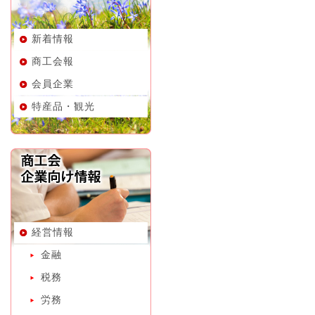
新着情報
商工会報
会員企業
特産品・観光
経営情報
金融
税務
労務